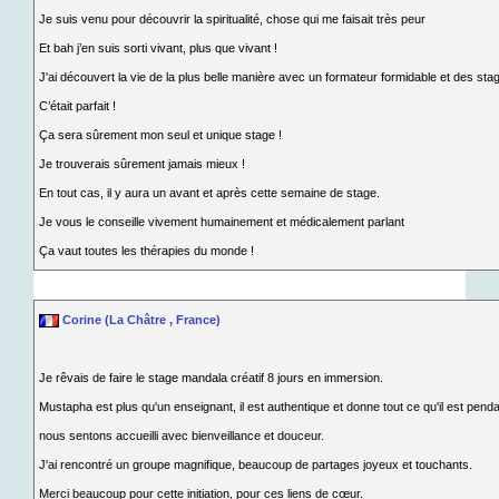
Je suis venu pour découvrir la spiritualité, chose qui me faisait très peur
Et bah j’en suis sorti vivant, plus que vivant !
J'ai découvert la vie de la plus belle manière avec un formateur formidable et des stag
C’était parfait !
Ça sera sûrement mon seul et unique stage !
Je trouverais sûrement jamais mieux !
En tout cas, il y aura un avant et après cette semaine de stage.
Je vous le conseille vivement humainement et médicalement parlant
Ça vaut toutes les thérapies du monde !
Corine (La Châtre , France)
Je rêvais de faire le stage mandala créatif 8 jours en immersion.
Mustapha est plus qu'un enseignant, il est authentique et donne tout ce qu'il est pe
nous sentons accueilli avec bienveillance et douceur.
J'ai rencontré un groupe magnifique, beaucoup de partages joyeux et touchants.
Merci beaucoup pour cette initiation, pour ces liens de cœur.