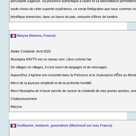
percutante sagesse. Sa présence authentique à l’autre et sa bienveillance permettent u
seule chose de cette superbe expérience, ce serait l’intégration que nous sommes nos
bénéfique immersion, dans un havre de paix, entourée d’êtres de lumière.
Maryse (Nantes, France)
Atelier Créativité. Avril 2025
Mustapha RAYTH est un oiseau rare. Libre comme l’air.
De villages en villages, il s’est nourri de langages et de messages.
Aujourd’hui, il égrène son essentiel dans la Présence et la Jouissance d’Être au Mond
Merci de ta joyeuse simplicité et de ta profonde humilité.
Merci Mustapha de m’avoir permis de raviver la créativité de mes jeunes années, ave
Chaleureusement
Maryse
Guillaume_medecin_generaliste (Montreuil sur mer, France)