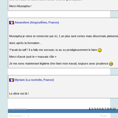
Merci Mustapha !
Amandine (Angoulême, France)
Mustapha je viens te remercier par ici, 1 an plus tard certes mais désormais pleineme
donc après la formation…
Y’avait du taff ! Il a fallu me secouer, tu as su prodigieusement le faire
Merci d’avoir joué le « mauvais rôle »
Je me sens maintenant légitime d’en faire mon travail, toujours avec prudence
Myriam (La rochelle, France)
Le désir est là !
<< précédente
1
-
2
-
3
-
4
-
5
-
6
-
7
-
8
-
9
-
10
.
Messages :
1
à
10
Page :
1