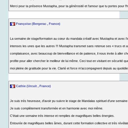
Merci pour ta présence Mustapha, pour ta générosité et l'amour que tu portes pour l'
Françoise (Bergerac , France)
La semaine de stage/formation au cœur du mandala créatif avec Mustapha et avec l’e
intenses les unes que les autres !!! Mustapha transmet sans retenue ses « trucs et as
complaisance, avec beaucoup de bienveillance et de patience, il nous invite à aller c
profite pour aller chercher le meilleur de lui même. Ceci tout en visitant en sécurité 
moi pleine de gratitude pour la vie. Clarté et force m’accompagnent depuis au quotidi
Cathie (Urcuit , France)
Je suis très heureuse, d'avoir pu suivre le stage de Mandalas spirituel d'une semain
Je suis complètement transformée et en harmonie avec moi même.
C'était une semaine très intense et remplies de magnifiques belles énergies.
Entourée de magnifiques belles âmes, durant cette formation collective et très révéla